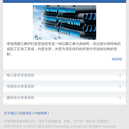
埋地用聚乙烯(PE)双壁波纹管是一种以聚乙烯为原材料，经过挤出和特殊的
成型工艺加工而成，内壁光滑，外壁为等距排列的环形中空波纹结构的管
材。
MORE
电工套管管道系统
市政给水管道系统
建筑排水管道系统
关于我们
|
经营理念
|
中财精神
|
河南河财管道有限公司｜专注于管道集成、研发、生产为一体企业 百度统计
COPYRIGHT © HCGD 2015-2025 Powered by zchcgd.com All Rights Reserved.