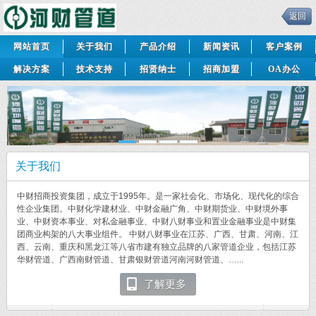
返回
网站首页
关于我们
产品介绍
新闻资讯
客户案例
解决方案
技术支持
招贤纳士
招商加盟
OA办公
关于我们
中财招商投资集团，成立于1995年。是一家社会化、市场化、现代化的综合
性企业集团。中财化学建材业、中财金融广角、中财期货业、中财境外事
业、中财资本事业、对私金融事业、中财八财事业和置业金融事业是中财集
团商业构架的八大事业组件。 中财八财事业在江苏、广西、甘肃、河南、江
西、云南、重庆和黑龙江等八省市建有独立品牌的八家管道企业，包括江苏
华财管道、广西南财管道、甘肃银财管道河南河财管道、…...
了解更多