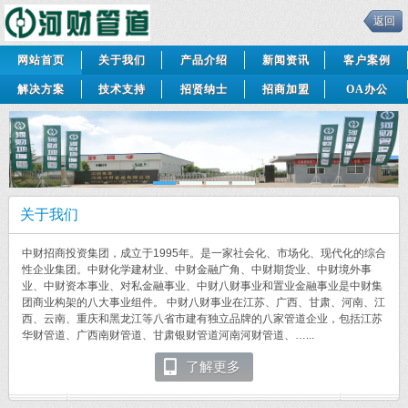
返回
网站首页
关于我们
产品介绍
新闻资讯
客户案例
解决方案
技术支持
招贤纳士
招商加盟
OA办公
关于我们
中财招商投资集团，成立于1995年。是一家社会化、市场化、现代化的综合
性企业集团。中财化学建材业、中财金融广角、中财期货业、中财境外事
业、中财资本事业、对私金融事业、中财八财事业和置业金融事业是中财集
团商业构架的八大事业组件。 中财八财事业在江苏、广西、甘肃、河南、江
西、云南、重庆和黑龙江等八省市建有独立品牌的八家管道企业，包括江苏
华财管道、广西南财管道、甘肃银财管道河南河财管道、…...
了解更多