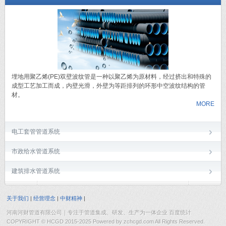
埋地用聚乙烯(PE)双壁波纹管是一种以聚乙烯为原材料，经过挤出和特殊的
成型工艺加工而成，内壁光滑，外壁为等距排列的环形中空波纹结构的管
材。
MORE
电工套管管道系统
市政给水管道系统
建筑排水管道系统
关于我们
|
经营理念
|
中财精神
|
河南河财管道有限公司｜专注于管道集成、研发、生产为一体企业 百度统计
COPYRIGHT © HCGD 2015-2025 Powered by zchcgd.com All Rights Reserved.